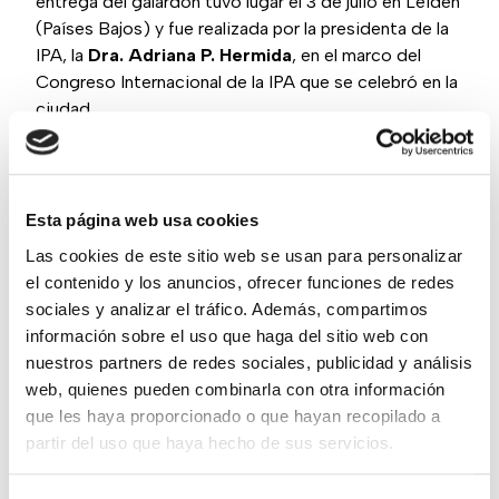
entrega del galardón tuvo lugar el 3 de julio en Leiden
(Países Bajos) y fue realizada por la presidenta de la
IPA, la
Dra. Adriana P. Hermida
, en el marco del
Congreso Internacional de la IPA que se celebró en la
ciudad.
En la
Fundación Hospitalarias
tenemos un fuerte
compromiso colectivo con la atención a la
salud
mental de las personas mayores
. Este
Esta página web usa cookies
reconocimiento refuerza esa apuesta compartida por
Las cookies de este sitio web se usan para personalizar
un modelo asistencial excelente y de calidad.
el contenido y los anuncios, ofrecer funciones de redes
sociales y analizar el tráfico. Además, compartimos
información sobre el uso que haga del sitio web con
Nuestros valores
nuestros partners de redes sociales, publicidad y análisis
Actuamos éticamente en todos los
web, quienes pueden combinarla con otra información
ámbitos, tanto en los medios como en los
que les haya proporcionado o que hayan recopilado a
fines
partir del uso que haya hecho de sus servicios.