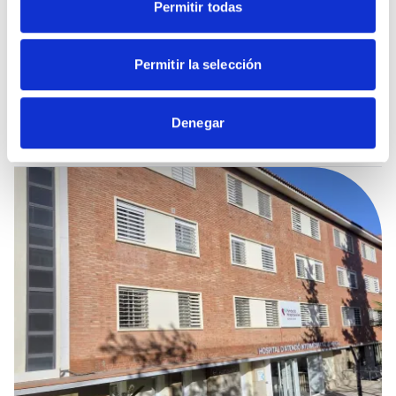
Permitir todas
Noticia
Fundación Hospitalarias Madrid obtiene la
acreditación LIBERA-Care en la fase «Libera
Permitir la selección
Inicio»
29 DE JULIO 2026
Denegar