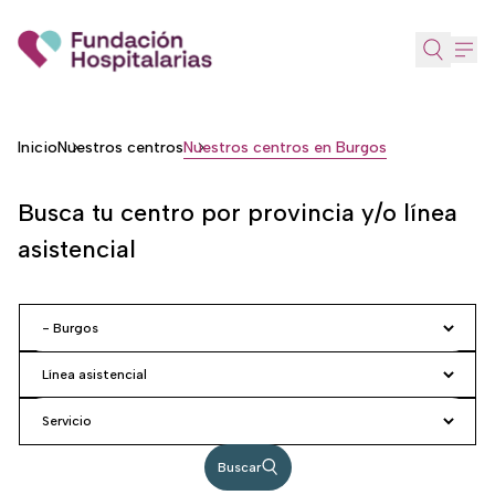
Skip
to
main
content
Breadcrumb
Inicio
Nuestros centros
Nuestros centros en Burgos
Busca tu centro por provincia y/o línea
asistencial
Buscar