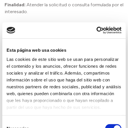
Finalidad:
Atender la solicitud o consulta formulada por el
interesado.
Derechos:
En las condiciones legales, tiene derecho a
acceder, rectificar y suprimir los datos, a la limitación de
su tratamiento, a oponerse al mismo y a su portabilidad.
Esta página web usa cookies
Las cookies de este sitio web se usan para personalizar
el contenido y los anuncios, ofrecer funciones de redes
Sus datos serán tratados por
FUNDACIÓN
sociales y analizar el tráfico. Además, compartimos
HOSPITALARIAS
, con el fin de gestionar su duda o
información sobre el uso que haga del sitio web con
cuestión. Sus datos son tratados en base al
nuestros partners de redes sociales, publicidad y análisis
consentimiento prestado mediante el envío de dicho
web, quienes pueden combinarla con otra información
formulario. Sus datos personales no serán cedidos a
que les haya proporcionado o que hayan recopilado a
terceros, salvo los supuestos previstos en la legislación
partir del uso que haya hecho de sus servicios.
vigente. Los usuarios cuyos datos sean objeto de
tratamiento podrán ejercitar gratuitamente los derechos
Selección
de acceso e información, rectificación, supresión,