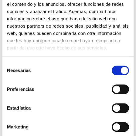
el contenido y los anuncios, ofrecer funciones de redes
vulnerables, promoviendo una atención que va más
sociales y analizar el tráfico. Además, compartimos
allá de lo clínico y que integra las
dimensiones
información sobre el uso que haga del sitio web con
social, emocional, espiritual y comunitaria.
nuestros partners de redes sociales, publicidad y análisis
La participación en este tipo de foros refuerza
web, quienes pueden combinarla con otra información
nuestro compromiso con la
generación de alianzas
que les haya proporcionado o que hayan recopilado a
y soluciones compartidas
que permitan avanzar
partir del uso que haya hecho de sus servicios.
hacia un sistema de atención en salud mental más
humano, inclusivo y de exelencia.
Selección
Necesarias
de
consentimiento
Nuestros valores
Preferencias
Abarcamos todas las dimensiones de la
persona desde una perspectiva humanista
cristiana
Estadística
Marketing