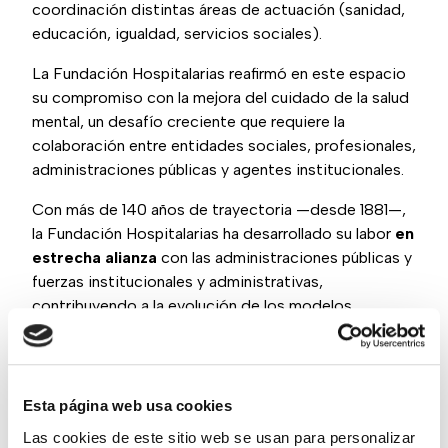
coordinación distintas áreas de actuación (sanidad,
educación, igualdad, servicios sociales).
La Fundación Hospitalarias reafirmó en este espacio
su compromiso con la mejora del cuidado de la salud
mental, un desafío creciente que requiere la
colaboración entre entidades sociales, profesionales,
administraciones públicas y agentes institucionales.
Con más de 140 años de trayectoria —desde 1881—,
la Fundación Hospitalarias ha desarrollado su labor
en
estrecha alianza
con las administraciones públicas y
fuerzas institucionales y administrativas,
contribuyendo a la evolución de los modelos
asistenciales en salud mental.
En este sentido, desde la organización se defendió
un enfoque centrado en la persona
, que prioriza la
Esta página web usa cookies
recuperación integral de su proyecto de vida. Este
Las cookies de este sitio web se usan para personalizar
modelo pone especial atención en las personas más