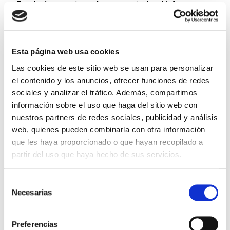
En el mismo acto se ha presentado el informe
“Conciliación y corresponsabilidad en las
empresas de la red DIE e impacto de la covid -19
”, elaborado a partir de una encuesta a 73
Esta página web usa cookies
empresas de la red, el 45 % del total.
Las cookies de este sitio web se usan para personalizar
El análisis ha confirmado el aumento de las
el contenido y los anuncios, ofrecer funciones de redes
medidas de conciliación ofrecidas por estas
sociales y analizar el tráfico. Además, compartimos
compañías. Entre las principales medidas
información sobre el uso que haga del sitio web con
adoptadas de flexibilización del espacio con la
nuestros partners de redes sociales, publicidad y análisis
pandemia están las reuniones telemáticas (87%);
web, quienes pueden combinarla con otra información
la formación en red (86%) y el teletrabajo (68%).
que les haya proporcionado o que hayan recopilado a
partir del uso que haya hecho de sus servicios.
Imagen
Selección
Necesarias
de
consentimiento
Preferencias