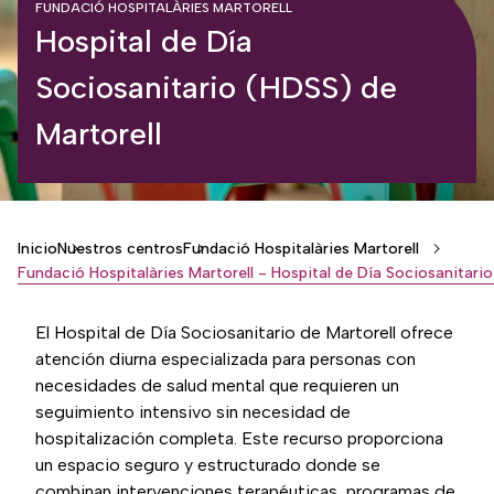
FUNDACIÓ HOSPITALÀRIES MARTORELL
Hospital de Día
Sociosanitario (HDSS) de
Martorell
Breadcrumb
Inicio
Nuestros centros
Fundació Hospitalàries Martorell
El Hospital de Día Sociosanitario de Martorell ofrece
atención diurna especializada para personas con
necesidades de salud mental que requieren un
seguimiento intensivo sin necesidad de
hospitalización completa. Este recurso proporciona
un espacio seguro y estructurado donde se
combinan intervenciones terapéuticas, programas de