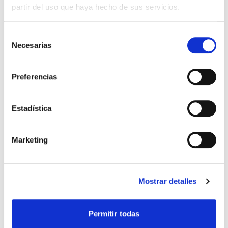
partir del uso que haya hecho de sus servicios.
Leaflet
|
© OpenStreetMap
Selección
Necesarias
de
Conoce todos nuestros centros
consentimiento
Preferencias
Estadística
Marketing
Mostrar detalles
Permitir todas