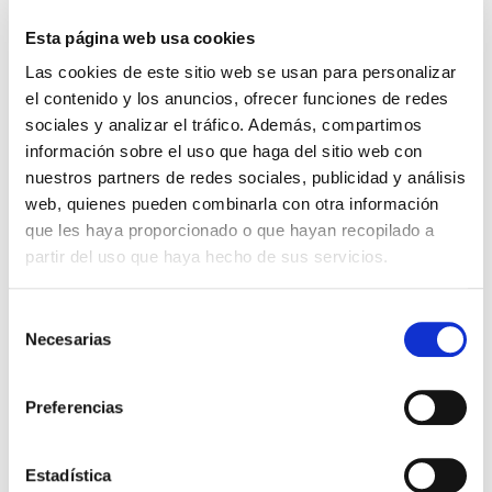
Esta página web usa cookies
Las cookies de este sitio web se usan para personalizar
el contenido y los anuncios, ofrecer funciones de redes
sociales y analizar el tráfico. Además, compartimos
Buscar
información sobre el uso que haga del sitio web con
nuestros partners de redes sociales, publicidad y análisis
web, quienes pueden combinarla con otra información
Ver mapa
Ver direcciones
que les haya proporcionado o que hayan recopilado a
partir del uso que haya hecho de sus servicios.
Selección
Necesarias
de
consentimiento
Preferencias
Estadística