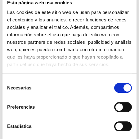
acompañamos en su proceso de
Esta página web usa cookies
recuperación
Las cookies de este sitio web se usan para personalizar
el contenido y los anuncios, ofrecer funciones de redes
Dónde estamos
sociales y analizar el tráfico. Además, compartimos
información sobre el uso que haga del sitio web con
nuestros partners de redes sociales, publicidad y análisis
Ver mapa
Ver direcciones
web, quienes pueden combinarla con otra información
que les haya proporcionado o que hayan recopilado a
partir del uso que haya hecho de sus servicios.
Selección
Necesarias
de
consentimiento
Preferencias
Estadística
Leaflet
|
© OpenStreetMap