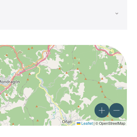
Leaflet
|
© OpenStreetMap