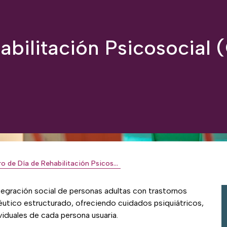
abilitación Psicosocial 
Ospitalarioak Fundazioa Euskadi - Centro de Día de Rehabilitación Psicosocial (CRPS) Ergüin
ntegración social de personas adultas con trastornos
éutico estructurado, ofreciendo cuidados psiquiátricos,
iduales de cada persona usuaria.