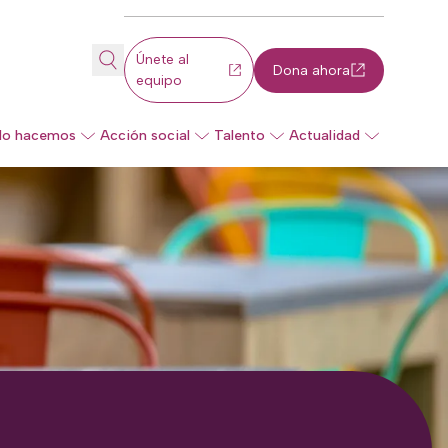
Únete al
Dona ahora
equipo
lo hacemos
Acción social
Talento
Actualidad