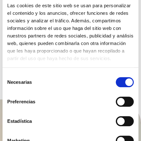
Las cookies de este sitio web se usan para personalizar
el contenido y los anuncios, ofrecer funciones de redes
sociales y analizar el tráfico. Además, compartimos
información sobre el uso que haga del sitio web con
Noticia
nuestros partners de redes sociales, publicidad y análisis
La Fundación Hospitalarias Barcelona Nord y la
web, quienes pueden combinarla con otra información
Fundación Hospitalarias Caldes de Malavella
que les haya proporcionado o que hayan recopilado a
obtienen el Sello EFQM +500
partir del uso que haya hecho de sus servicios.
22 DE JULIO 2026
Ir a Actualidad
Selección
Necesarias
Así es la Fundación Hospitalarias
de
consentimiento
Preferencias
Imagen
Estadística
Marketing