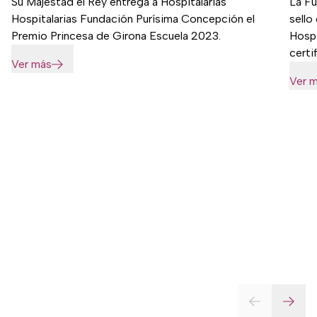
Su Majestad el Rey entrega a Hospitalarias
La Fu
Hospitalarias Fundación Purísima Concepción el
sello
Premio Princesa de Girona Escuela 2023.
Hospi
cert
Ver más
Ver 